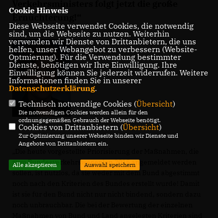
Verkehrsministers folgt jetzt die große
Cookie Hinweis
Ernüchterung!“
Diese Webseite verwendet Cookies, die notwendig
sind, um die Webseite zu nutzen. Weiterhin
verwenden wir Dienste von Drittanbietern, die uns
helfen, unser Webangebot zu verbessern (Website-
Optmierung). Für die Verwendung bestimmter
Dienste, benötigen wir Ihre Einwilligung. Ihre
Einwilligung können Sie jederzeit widerrufen. Weitere
Informationen finden Sie in unserer
Datenschutzerklärung
.
Technisch notwendige Cookies (
Übersicht
)
Die notwendigen Cookies werden allein für den
ordnungsgemäßen Gebrauch der Webseite benötigt.
Cookies von Drittanbietern (
Übersicht
)
Zur Optimierung unserer Webseite binden wir Dienste und
Angebote von Drittanbietern ein.
Die heute vorgestellte Priorisierung der Maßnahmen, die
zum Bundesverkehrswegeplan 2015 angemeldet werden
Alle akzeptieren
Auswahl speichern
sollen, ist nutzlos, da sie weder mit dem Bund abgestimmt
noch nach den Kriterien des Bundes erstellt wurde! Damit
ist sie für den Bund nicht nur nicht bindend, sondern dazu
noch unbrauchbar. Die bei der Bewertung der einzelnen
Maßnahmen von Bund und Land angelegten Kriterien sind