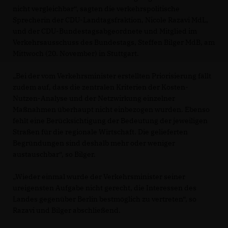
nicht vergleichbar“, sagten die verkehrspolitische
Sprecherin der CDU-Landtagsfraktion, Nicole Razavi MdL,
und der CDU-Bundestagsabgeordnete und Mitglied im
Verkehrsausschuss des Bundestags, Steffen Bilger MdB, am
Mittwoch (20. November) in Stuttgart.
Bei der vom Verkehrsminister erstellten Priorisierung fällt
zudem auf, dass die zentralen Kriterien der Kosten-
Nutzen-Analyse und der Netzwirkung einzelner
Maßnahmen überhaupt nicht einbezogen wurden. Ebenso
fehlt eine Berücksichtigung der Bedeutung der jeweiligen
Straßen für die regionale Wirtschaft. Die gelieferten
Begründungen sind deshalb mehr oder weniger
austauschbar“, so Bilger.
Wieder einmal wurde der Verkehrsminister seiner
ureigensten Aufgabe nicht gerecht, die Interessen des
Landes gegenüber Berlin bestmöglich zu vertreten“, so
Razavi und Bilger abschließend.