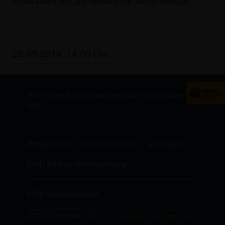
Nicole Razavi MdL, am Mittwoch (28. Mai) in Stuttgart.
28.05.2014, 14:00 Uhr
Hier finden Sie Informationen über Nicole Razavi
MdL
IMPRESSUM
DATENSCHUTZ
KONTAKT
CDU Baden-Württemberg
CDU Deutschlands
@2026 Nicole Razavi MdL
Realisation: Sharkness Media