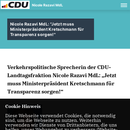
Nicole Razavi MdL
Nicole Razavi MdL: "Jetzt muss
Ministerpräsident Kretschmann für
Transparenz sorgen!"
Verkehrspolitische Sprecherin der CDU-
Landtagsfraktion Nicole Razavi MdL: „Jetzt
muss Ministerpräsident Kretschmann für
Transparenz sorgen!“
Cookie Hinweis
Diese Webseite verwendet Cookies, die notwendig
sind, um die Webseite zu nutzen. Weiterhin
verwenden wir Dienste von Drittanbietern, die uns
helfen, unser Webangebot zu verbessern (Website-