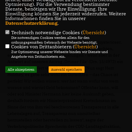
Optmierung). Für die Verwendung bestimmter
Dienste, benötigen wir Ihre Einwilligung. Ihre
Einwilligung können Sie jederzeit widerrufen. Weitere
Informationen finden Sie in unserer
Datenschutzerklärung
.
Technisch notwendige Cookies (
Übersicht
)
Die notwendigen Cookies werden allein für den
Die Umstände dieser Vergabe werden immer mysteriöser.
ordnungsgemäßen Gebrauch der Webseite benötigt.
Cookies von Drittanbietern (
Übersicht
)
Minister Hermann behauptet, es gäbe kein Gutachten,
Zur Optimierung unserer Webseite binden wir Dienste und
sondern lediglich Beratungsleistungen - weist aber in der
Angebote von Drittanbietern ein.
Antwort auf unseren Antrag ‚Grüner Filz‘ (Drs. 15/4972) ein
Gutachten im Wert von 60.100 Euro aus. Nun sagt Herr
Alle akzeptieren
Auswahl speichern
Holzhey, es gäbe sehr wohl ein Gutachten – das Chaos ist
perfekt! Wir wollen wissen: wer hat wann wofür von wem
woraus und wieviel Geld bekommen? Offenbar kann, will
oder soll Minister Hermann hier keine Auskunft geben,
deshalb fordern wir Ministerpräsident Kretschmann im
Sinne der von ihm viel beschworenen Transparenz in alle
Lebenslagen auf, Transparenz nun unmittelbar
herzustellen oder herstellen zu lassen“, sagte der
Verkehrspolitische Sprecherin der CDU-Landtagsfraktion,