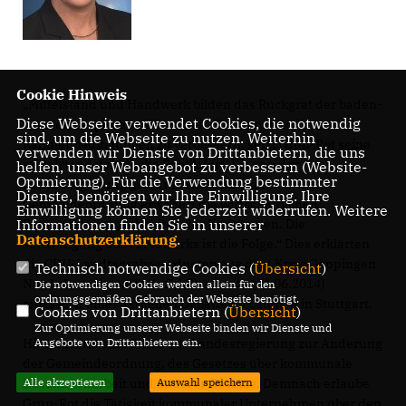
Cookie Hinweis
Mittelstand und Handwerk bilden das Rückgrat der baden-
Diese Webseite verwendet Cookies, die notwendig
württembergischen Wirtschaft. Doch anstatt die
sind, um die Webseite zu nutzen. Weiterhin
Rahmenbedingungen zu verbessern, setzt Grün-Rot seine
verwenden wir Dienste von Drittanbietern, die uns
mittelstandsfeindliche Politik fort: Die von der
helfen, unser Webangebot zu verbessern (Website-
Optmierung). Für die Verwendung bestimmter
Landesregierung geplante Änderung der
Dienste, benötigen wir Ihre Einwilligung. Ihre
Gemeindeordnung erweitert die wirtschaftlichen
Einwilligung können Sie jederzeit widerrufen. Weitere
Informationen finden Sie in unserer
Betätigungsmöglichkeiten der Kommunen. Die
Datenschutzerklärung
.
Verdrängung des Handwerks ist die Folge.“ Dies erklärten
die CDU-Landtagsabgeordneten aus dem Kreis Göppingen
Technisch notwendige Cookies (
Übersicht
)
Nicole Razavi und Jutta Schiller heute (04.06.2014)
Die notwendigen Cookies werden allein für den
ordnungsgemäßen Gebrauch der Webseite benötigt.
anlässlich einer aktuellen Debatte im Landtag in Stuttgart.
Cookies von Drittanbietern (
Übersicht
)
Zur Optimierung unserer Webseite binden wir Dienste und
Angebote von Drittanbietern ein.
Hintergrund sind Pläne der Landesregierung zur Änderung
der Gemeindeordnung, des Gesetzes über kommunale
Alle akzeptieren
Auswahl speichern
Zusammenarbeit und anderer Gesetze. Demnach erlaube
Grün-Rot die Tätigkeit kommunaler Unternehmen über den