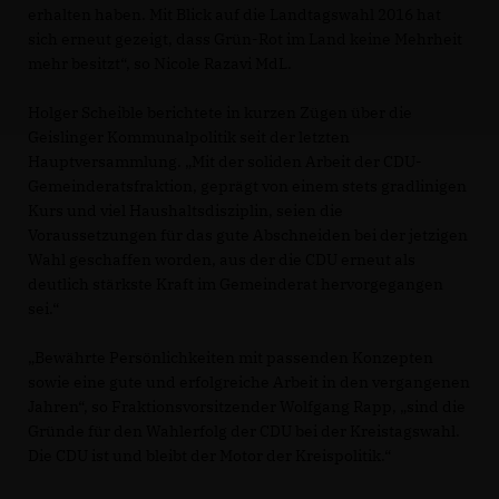
erhalten haben. Mit Blick auf die Landtagswahl 2016 hat
sich erneut gezeigt, dass Grün-Rot im Land keine Mehrheit
mehr besitzt“, so Nicole Razavi MdL.
Holger Scheible berichtete in kurzen Zügen über die
Geislinger Kommunalpolitik seit der letzten
Hauptversammlung. „Mit der soliden Arbeit der CDU-
Gemeinderatsfraktion, geprägt von einem stets gradlinigen
Kurs und viel Haushaltsdisziplin, seien die
Voraussetzungen für das gute Abschneiden bei der jetzigen
Wahl geschaffen worden, aus der die CDU erneut als
deutlich stärkste Kraft im Gemeinderat hervorgegangen
sei.“
Bewährte Persönlichkeiten mit passenden Konzepten
sowie eine gute und erfolgreiche Arbeit in den vergangenen
Jahren“, so Fraktionsvorsitzender Wolfgang Rapp, „sind die
Gründe für den Wahlerfolg der CDU bei der Kreistagswahl.
Die CDU ist und bleibt der Motor der Kreispolitik.“