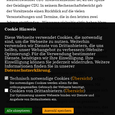
der Geislinger CDU. In seinem Rechenschaftsbericht gab
der Vorsitzende einen Rückblick auf die vielen
Veranstaltungen und Termine, die in den letzten zwei
Jahren stattfanden. „Wir waren vielseitig aktiv, haben klare
Kante gezeigt und das Versprechen eingelöst, wieder näher
Cookie Hinweis
an den Menschen zu sein“, so Kai Steffen Meier.
Diese Webseite verwendet Cookies, die notwendig
sind, um die Webseite zu nutzen. Weiterhin
Neben den Rechenschaftsberichten der
verwenden wir Dienste von Drittanbietern, die uns
helfen, unser Webangebot zu verbessern (Website-
Fraktionsvorsitzenden Holger Scheible und Wolfgang Rapp
Optmierung). Für die Verwendung bestimmter
sowie den Neuwahlen des Vorstandes stand die Diskussion
Dienste, benötigen wir Ihre Einwilligung. Ihre
Einwilligung können Sie jederzeit widerrufen. Weitere
über das Ergebnis der Kommunalwahlen im Mittelpunkt.
Informationen finden Sie in unserer
Datenschutzerklärung
.
Die Geislinger Landtagsabgeordnete und CDU-
Technisch notwendige Cookies (
Übersicht
)
Kreisvorsitzende Nicole Razavi dankte der Geislinger CDU
Die notwendigen Cookies werden allein für den
für die gute Zusammenarbeit in den letzten Jahren. Mit
ordnungsgemäßen Gebrauch der Webseite benötigt.
Blick auf das kreisweite Kommunalwahlergebnis zeigte sich
Cookies von Drittanbietern (
Übersicht
)
Zur Optimierung unserer Webseite binden wir Dienste und
Nicole Razavi sehr zufrieden. „Die CDU ist weiterhin die
Angebote von Drittanbietern ein.
deutlich stärkste Kraft in Geislingen und im gesamten
Landkreis. Entscheidend dafür ist das große Vertrauen, das
Alle akzeptieren
Auswahl speichern
unsere Kandidatinnen und Kandidaten von den Wählern