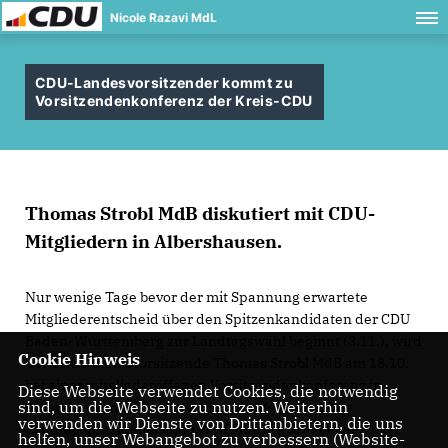
Nicole Razavi MdL
CDU-Landesvorsitzender kommt zu
Vorsitzendenkonferenz der Kreis-CDU
Thomas Strobl MdB diskutiert mit CDU-
Mitgliedern in Albershausen.
Nur wenige Tage bevor der mit Spannung erwartete
Mitgliederentscheid über den Spitzenkandidaten der CDU
Baden-Württemberg zur Landtagswahl beginnt (3.11.), wird
Cookie Hinweis
der CDU Landesvorsitzende Thomas Strobl MdB am 18.10.
bei einer mitgliederoffenen Vorsitzendenkonferenz in
Diese Webseite verwendet Cookies, die notwendig
sind, um die Webseite zu nutzen. Weiterhin
Albershausen zu Gast sein. Er möchte ebenso wie
verwenden wir Dienste von Drittanbietern, die uns
Landtagspräsident Guido Wolf MdL die CDU bei der
helfen, unser Webangebot zu verbessern (Website-