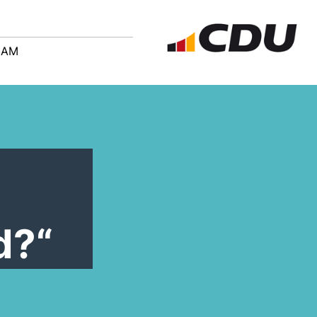
EAM
d?“