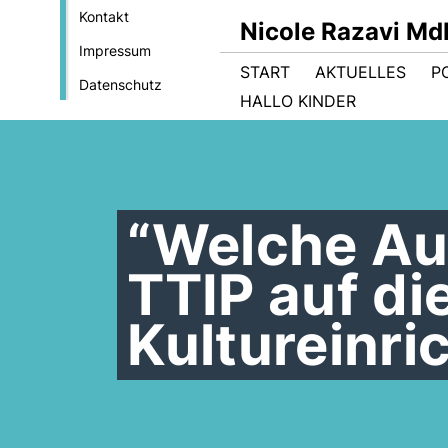
Kontakt
Nicole Razavi Md
Impressum
START
AKTUELLES
PO
Datenschutz
HALLO KINDER
“Welche Au
TTIP auf di
Kultureinri