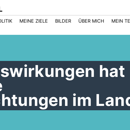
L
LITIK
MEINE ZIELE
BILDER
ÜBER MICH
MEIN T
swirkungen hat
e
chtungen im Lan