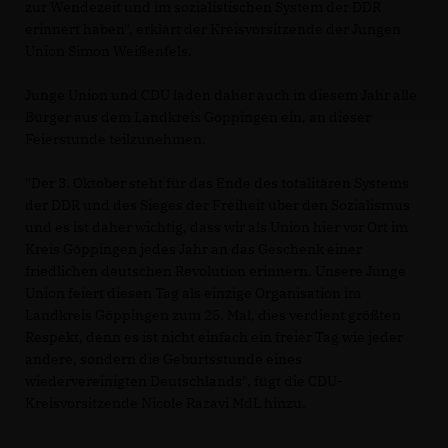
zur Wendezeit und im sozialistischen System der DDR
erinnert haben", erklärt der Kreisvorsitzende der Jungen
Union Simon Weißenfels.
Junge Union und CDU laden daher auch in diesem Jahr alle
Bürger aus dem Landkreis Göppingen ein, an dieser
Feierstunde teilzunehmen.
"Der 3. Oktober steht für das Ende des totalitären Systems
der DDR und des Sieges der Freiheit über den Sozialismus
und es ist daher wichtig, dass wir als Union hier vor Ort im
Kreis Göppingen jedes Jahr an das Geschenk einer
friedlichen deutschen Revolution erinnern. Unsere Junge
Union feiert diesen Tag als einzige Organisation im
Landkreis Göppingen zum 25. Mal, dies verdient größten
Respekt, denn es ist nicht einfach ein freier Tag wie jeder
andere, sondern die Geburtsstunde eines
wiedervereinigten Deutschlands", fügt die CDU-
Kreisvorsitzende Nicole Razavi MdL hinzu.