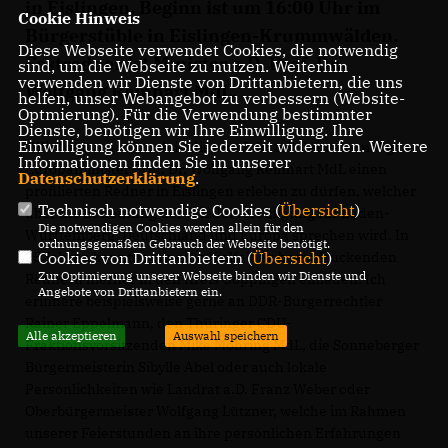
in Eislingen. Beginn ist um 16:00 Uhr im
Cookie Hinweis
Bürgerstüble in Eislingen-Krummwälden.
Diese Webseite verwendet Cookies, die notwendig
Festredner ist Minister a.D. Prof. Dr.
sind, um die Webseite zu nutzen. Weiterhin
verwenden wir Dienste von Drittanbietern, die uns
Wolfgang Reinhart MdL.
helfen, unser Webangebot zu verbessern (Website-
Optmierung). Für die Verwendung bestimmter
Dienste, benötigen wir Ihre Einwilligung. Ihre
Einwilligung können Sie jederzeit widerrufen. Weitere
"Wir freuen uns, auch in diesem Jahr mit dem ehemaligen
Informationen finden Sie in unserer
Europaminister Prof. Dr. Wolfgang Reinhart MdL einen
Datenschutzerklärung
.
profilierten Redner in Eislingen erleben zu dürfen, welcher
Technisch notwendige Cookies (
Übersicht
)
über die Bedeutung der Wiedervereinigung für Baden-
Die notwendigen Cookies werden allein für den
Württemberg, Deutschland und Europa sprechen wird. In
ordnungsgemäßen Gebrauch der Webseite benötigt.
25 Jahren konnten wir eine Vielfalt an beeindruckenden
Cookies von Drittanbietern (
Übersicht
)
Zur Optimierung unserer Webseite binden wir Dienste und
Rednern hierher in den Kreis Göppingen einladen. Ich
Angebote von Drittanbietern ein.
erinnere beispielsweise gerne an DDR-Bürgerrechtler
Rainer Eppelmann, den Thüringer CDU-
Alle akzeptieren
Auswahl speichern
Fraktionsvorsitzenden Mike Mohring MdL, die Sonneberger
Bürgermeisterin Sibylle Abel oder auch lokale
Persönlichkeiten wie Landrat a.D. Franz Weber oder
Oberbürgermeister Wolfgang Lützner, welche im Rahmen
unserer Feierstunden an ihre persönlichen Erfahrungen