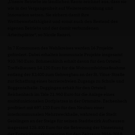
Unsere Betriebe im ländlichen Raum zeichnet aus, dass sie
wie in der Vergangenheit auf Weiterentwicklung und
Innovation setzen. Sie sichern damit ihre
Wettbewerbsfähigkeit und somit auch den Bestand des
eigenen Betriebs und der damit verbundenen
Arbeitsplätze“, so Nicole Razavi.
In 7 Kommunen des Wahlkreises werden 16 Projekte
gefördert. Dabei erhalten kommunale Projekte insgesamt
910.760 Euro. Böhmenkirch erhält davon für den Ortsteil
Treffelhausen 54.120 Euro für die Wohnumfeldmaßnahme
entlang der K1400 zum Gehwegbau an der St. Vitus-Straße
zur Schaffung eines barrierefreien Zugangs zu Schule und
Roggentalhalle. Deggingen erhält für den Ortsteil
Reichenbach im Täle 21.960 Euro für die Anlage eines
multifunktionalen Dorfplatzes in der Ortsmitte. Eschenbach
profitiert mit 697.120 Euro für den Neubau einer
interkommunalen Mehrzweckhalle, während die Stadt
Geislingen an der Steige für seinen Stadtbezirk Aufhausen
insgesamt 125.400 Euro für die Betreuung der Umsetzung
der Entwicklungskonzeption für den Zeitraum 2016-2018