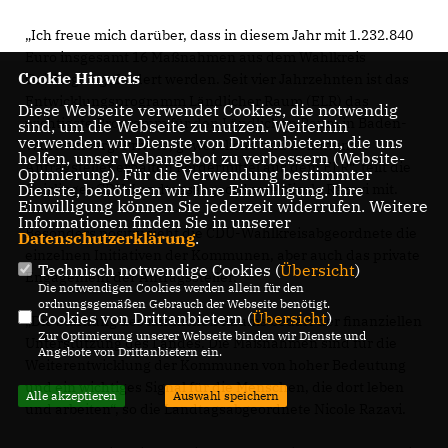
Ich freue mich darüber, dass in diesem Jahr mit 1.232.840
Euro insgesamt 16 Maßnahmen aus dem Wahlkreis
Cookie Hinweis
Geislingen gefördert werden. Seit vier Jahrzehnten ist das
Entwicklungsprogramm Ländlicher Raum (ELR) das
Diese Webseite verwendet Cookies, die notwendig
wichtigste Programm für den Ländlichen Raum in Baden-
sind, um die Webseite zu nutzen. Weiterhin
verwenden wir Dienste von Drittanbietern, die uns
Württemberg. Private, gewerbliche und kommunale
helfen, unser Webangebot zu verbessern (Website-
Antragsteller erhalten Fördermittel aus dem ELR“, teilt die
Optmierung). Für die Verwendung bestimmter
Geislinger CDU-Landtagsabgeordnete Nicole Razavi mit.
Dienste, benötigen wir Ihre Einwilligung. Ihre
Einwilligung können Sie jederzeit widerrufen. Weitere
Informationen finden Sie in unserer
Besonders positiv sieht die CDU-Wahlkreisabgeordnete die
Datenschutzerklärung
.
einzelnen Initiativen der Kommunen, aber auch das private
Technisch notwendige Cookies (
Übersicht
)
Engagement der Antragssteller.
Die notwendigen Cookies werden allein für den
ordnungsgemäßen Gebrauch der Webseite benötigt.
Cookies von Drittanbietern (
Übersicht
)
Die Stärkung des ländlichen Raums bedarf der finanziellen
Zur Optimierung unserer Webseite binden wir Dienste und
Unterstützung des Landes. Die Maßnahmen sind für die
Angebote von Drittanbietern ein.
Weiterentwicklung der Kommunen von hoher Bedeutung
und ein wichtiges Signal für die Menschen, die dort leben
Alle akzeptieren
Auswahl speichern
und arbeiten“, so die Landtagsabgeordnete Nicole Razavi.