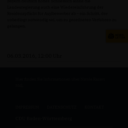
Bayern deutlich höher. Schließlich lehne die
Landesregierung auch eine Wiedereinführung der
Residenzpflicht für Asylbewerber ab – ein Schritt, der
unbedingt notwendig sei, um zu geordneten Verfahren zu
gelangen.
06.03.2016, 12:00 Uhr
Hier finden Sie Informationen über Nicole Razavi
MdL
IMPRESSUM
DATENSCHUTZ
KONTAKT
CDU Baden-Württemberg