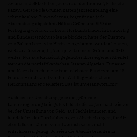
Grüne und SPD stehen jedoch auf der Bremse“, kritisiete
Razavi. Gerade die Grünen hätten jahrzehntelang eine
schrankenlose Einwanderung begrüßt und jede
Abschiebung abgelehnt. Hätten Grüne und SPD die
Festlegung weiterer sicherer Herkunftsländer in Bundestag
und Bundesrat nicht so lange blockiert, hätte der Zustrom
vom Balkan bereits im Herbst eingedämmt werden können,
ist Razavi überzeugt. „Auch jetzt bremsen Grüne und SPD
weiter: Nur aus Rücksicht gegenüber ihrer eigenen Klientel
werden die nordafrikanischen Staaten Algerien, Tunesien
und Marokko nicht mehr beim nächsten Bundesrat am 23.
Februar – und damit vor dem Wahltag – als sichere
Herkunftsländer deklariert. Das ist unverantwortlich!“
Auch bei der Umsetzung gebe die grün-rote
Landesregierung kein gutes Bild ab. Sie zögere nach wie vor
bei der Umstellung von Geld- auf Sachleistungen und
handele bei der Durchführung von Abschiebungen, für die
ebenfalls die Länder verantwortlich seien, nicht
entschlossen genug. So seien die Abschiebezahlen in