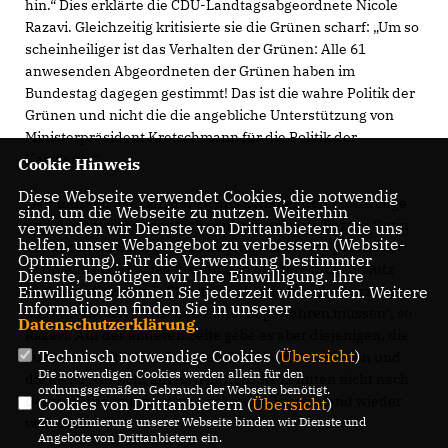
hin.“ Dies erklärte die CDU-Landtagsabgeordnete Nicole
Razavi. Gleichzeitig kritisierte sie die Grünen scharf: „Um so
scheinheiliger ist das Verhalten der Grünen: Alle 61
anwesenden Abgeordneten der Grünen haben im
Bundestag dagegen gestimmt! Das ist die wahre Politik der
Grünen und nicht die die angebliche Unterstützung von
Ministerpräsident Kretschmann für die Politik der
Kanzlerin.“
Cookie Hinweis
Diese Webseite verwendet Cookies, die notwendig
Wir müssen die Zahl der zu uns kommenden Flüchtlinge
sind, um die Webseite zu nutzen. Weiterhin
und Asylbewerber deutlich senken“, erklärte Razavi. Denn
verwenden wir Dienste von Drittanbietern, die uns
helfen, unser Webangebot zu verbessern (Website-
auf der einen Seite gebe es diejenigen, die vor politischer
Optmierung). Für die Verwendung bestimmter
Verfolgung oder Krieg fliehen und die berechtigt Schutz
Dienste, benötigen wir Ihre Einwilligung. Ihre
suchten. „Gerade als Christdemokratin bin ich überzeugt,
Einwilligung können Sie jederzeit widerrufen. Weitere
Informationen finden Sie in unserer
dass wir diesen Menschen Zuflucht gewähren müssen“, so
Datenschutzerklärung
.
Razavi. Auf der anderen Seite gebe es aber diejenigen, die
Technisch notwendige Cookies (
Übersicht
)
aus wirtschaftlichen Gründen ihre Heimat verließen und
Die notwendigen Cookies werden allein für den
die keine Aussicht auf Asyl hätten. Sie könnten nicht nach
ordnungsgemäßen Gebrauch der Webseite benötigt.
Deutschland kommen bzw. müssten Deutschland wieder
Cookies von Drittanbietern (
Übersicht
)
verlassen.
Zur Optimierung unserer Webseite binden wir Dienste und
Angebote von Drittanbietern ein.