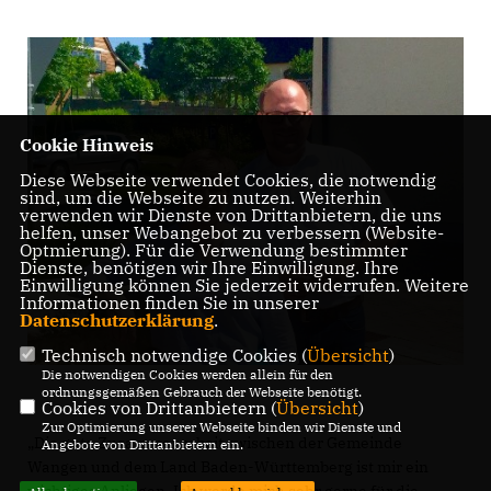
Cookie Hinweis
Diese Webseite verwendet Cookies, die notwendig
sind, um die Webseite zu nutzen. Weiterhin
verwenden wir Dienste von Drittanbietern, die uns
helfen, unser Webangebot zu verbessern (Website-
Optmierung). Für die Verwendung bestimmter
Dienste, benötigen wir Ihre Einwilligung. Ihre
Einwilligung können Sie jederzeit widerrufen. Weitere
Informationen finden Sie in unserer
Datenschutzerklärung
.
Technisch notwendige Cookies (
Übersicht
)
Die notwendigen Cookies werden allein für den
ordnungsgemäßen Gebrauch der Webseite benötigt.
Cookies von Drittanbietern (
Übersicht
)
Zur Optimierung unserer Webseite binden wir Dienste und
Die gute Zusammenarbeit zwischen der Gemeinde
Angebote von Drittanbietern ein.
Wangen und dem Land Baden-Württemberg ist mir ein
wichtiges Anliegen. Ich werde mich sehr gerne für die