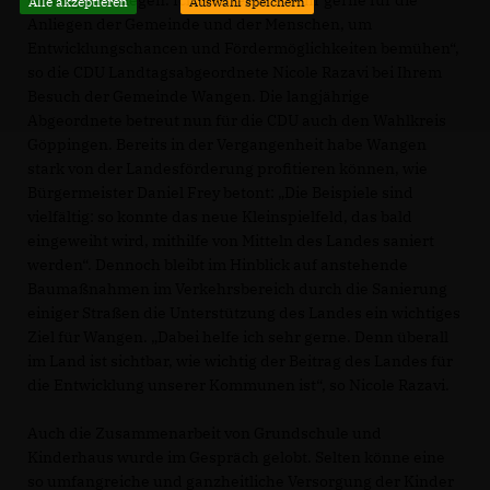
Alle akzeptieren
Auswahl speichern
Anliegen der Gemeinde und der Menschen, um
Entwicklungschancen und Fördermöglichkeiten bemühen“,
so die CDU Landtagsabgeordnete Nicole Razavi bei Ihrem
Besuch der Gemeinde Wangen. Die langjährige
Abgeordnete betreut nun für die CDU auch den Wahlkreis
Göppingen. Bereits in der Vergangenheit habe Wangen
stark von der Landesförderung profitieren können, wie
Bürgermeister Daniel Frey betont: „Die Beispiele sind
vielfältig: so konnte das neue Kleinspielfeld, das bald
eingeweiht wird, mithilfe von Mitteln des Landes saniert
werden“. Dennoch bleibt im Hinblick auf anstehende
Baumaßnahmen im Verkehrsbereich durch die Sanierung
einiger Straßen die Unterstützung des Landes ein wichtiges
Ziel für Wangen. „Dabei helfe ich sehr gerne. Denn überall
im Land ist sichtbar, wie wichtig der Beitrag des Landes für
die Entwicklung unserer Kommunen ist“, so Nicole Razavi.
Auch die Zusammenarbeit von Grundschule und
Kinderhaus wurde im Gespräch gelobt. Selten könne eine
so umfangreiche und ganzheitliche Versorgung der Kinder