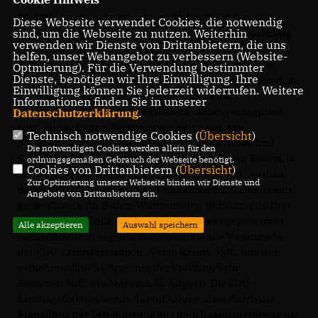
Die CDU-Landtagsfraktion begrüßt den Beschluss des
Diese Webseite verwendet Cookies, die notwendig
sind, um die Webseite zu nutzen. Weiterhin
neuen Bundesverkehrswegeplans in der heutigen Sitzung
verwenden wir Dienste von Drittanbietern, die uns
des Bundeskabinetts. „Der Entwurf sieht eine deutliche
helfen, unser Webangebot zu verbessern (Website-
Stärkung der Infrastruktur in Baden-Württemberg vor.
Optmierung). Für die Verwendung bestimmter
Dienste, benötigen wir Ihre Einwilligung. Ihre
Besonders für die Menschen und die Wirtschaft im Land ist
Einwilligung können Sie jederzeit widerrufen. Weitere
der Umstand von großer Bedeutung, dass die
Informationen finden Sie in unserer
Infrastrukturmaßnahmen in diesem Umfang eingeplant
Datenschutzerklärung
.
sind. Zumal Baden-Württemberg einen riesigen
Technisch notwendige Cookies (
Übersicht
)
Nachholbedarf im Infrastrukturausbau auf Straße und
Die notwendigen Cookies werden allein für den
Schiene hat. Allein die Projekte im Vordinglichen Bedarf, in
ordnungsgemäßen Gebrauch der Webseite benötigt.
Cookies von Drittanbietern (
Übersicht
)
fest disponierte Vorhaben von Straßenneu- und -ausbau,
Zur Optimierung unserer Webseite binden wir Dienste und
haben ein Volumen von über 9 Milliarden Euro. Das ist eine
Angebote von Drittanbietern ein.
große Chance für Baden-Württemberg. Wir können daher
die pauschale Kritik am Bundesverkehrswegeplan nicht
Alle akzeptieren
Auswahl speichern
nachvollziehen“, sagten die stellvertretende Vorsitzende
der CDU-Landtagsfraktion, Nicole Razavi, MdL, und der
verkehrspolitische Sprecher der Fraktion, Felix
Schreiner MdL, am Mittwoch (3. August). Die CDU-
Landtagsfraktion werde darauf achten, dass durch die
Einhaltung der Vereinbarung aus dem Koalitionsvertrag die