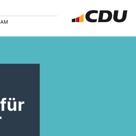
EAM
für
r