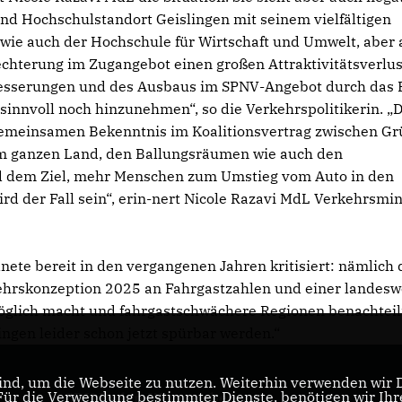
nd Hochschulstandort Geislingen mit seinem vielfältigen
wie auch der Hochschule für Wirtschaft und Umwelt, aber
chterung im Zugangebot einen großen Attraktivitätsverlus
rbesserungen und des Ausbaus im SPNV-Angebot durch das F
innvoll noch hinzunehmen“, so die Verkehrspolitikerin. „
gemeinsamen Bekenntnis im Koalitionsvertrag zwischen G
im ganzen Land, den Ballungsräumen wie auch den
 dem Ziel, mehr Menschen zum Umstieg vom Auto in den
rd der Fall sein“, erin-nert Nicole Razavi MdL Verkehrsmin
nete bereit in den vergangenen Jahren kritisiert: nämlich 
ehrskonzeption 2025 an Fahrgastzahlen und einer landesw
öglich macht und fahrgastschwächere Regionen benachteili
gen leider schon jetzt spürbar werden.“
nd, um die Webseite zu nutzen. Weiterhin verwenden wir Di
r die Verwendung bestimmter Dienste, benötigen wir Ihre 
CDU Baden-Württemberg