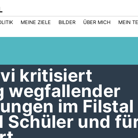
L
LITIK
MEINE ZIELE
BILDER
ÜBER MICH
MEIN T
i kritisiert
 wegfallender
ngen im Filstal 
 Schüler und fü
rt