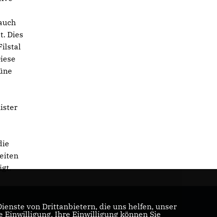
 auch
t. Dies
ilstal
Diese
rüne
ister
die
eiten
gt.
enste von Drittanbietern, die uns helfen, unser
Einwilligung. Ihre Einwilligung können Sie