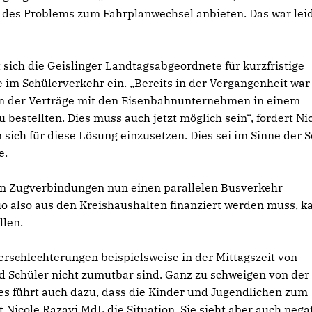
 des Problems zum Fahrplanwechsel anbieten. Das war lei
 sich die Geislinger Landtagsabgeordnete für kurzfristige
im Schülerverkehr ein. „Bereits in der Vergangenheit war
n der Verträge mit den Eisenbahnunternehmen in einem
bestellten. Dies muss auch jetzt möglich sein“, fordert Ni
ich für diese Lösung einzusetzen. Dies sei im Sinne der S
e.
enen Zugverbindungen nun einen parallelen Busverkehr
Quo also aus den Kreishaushalten finanziert werden muss, k
llen.
erschlechterungen beispielsweise in der Mittagszeit von
d Schüler nicht zumutbar sind. Ganz zu schweigen von der
es führt auch dazu, dass die Kinder und Jugendlichen zum
 Nicole Razavi MdL die Situation. Sie sieht aber auch nega