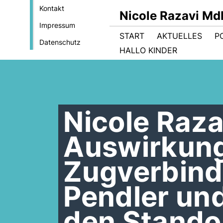
Kontakt
Nicole Razavi Md
Impressum
START
AKTUELLES
PO
Datenschutz
HALLO KINDER
Nicole Razav
Auswirkung
Zugverbindu
Pendler und
den Stando