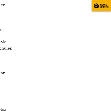
der
 es
cole
chüler,
ann
tive