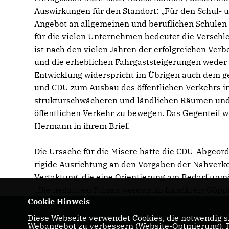
Auswirkungen für den Standort: „Für den Schul- u
Angebot an allgemeinen und beruflichen Schulen 
für die vielen Unternehmen bedeutet die Verschle
ist nach den vielen Jahren der erfolgreichen Ve
und die erheblichen Fahrgaststeigerungen weder s
Entwicklung widerspricht im Übrigen auch dem 
und CDU zum Ausbau des öffentlichen Verkehrs 
strukturschwächeren und ländlichen Räumen und
öffentlichen Verkehr zu bewegen. Das Gegenteil wi
Hermann in ihrem Brief.
Die Ursache für die Misere hatte die CDU-Abgeord
rigide Ausrichtung an den Vorgaben der Nahverk
Vertaktung, die eine Orientierung am Bedarf unm
Die negativen Folgen werden im Landkreis Göppin
Cookie Hinweis
Diese Webseite verwendet Cookies, die notwendig si
Hier finden Sie Informationen über Nicole
Webangebot zu verbessern (Website-Optmierung). Fü
Razavi MdL