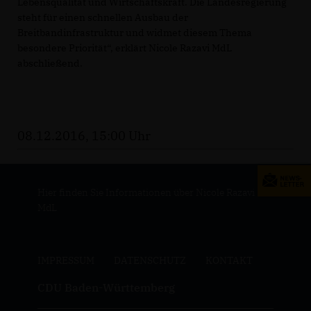
Lebensqualität und Wirtschaftskraft. Die Landesregierung
steht für einen schnellen Ausbau der
Breitbandinfrastruktur und widmet diesem Thema
besondere Priorität“, erklärt Nicole Razavi MdL
abschließend.
08.12.2016, 15:00 Uhr
Hier finden Sie Informationen über Nicole Razavi
MdL
IMPRESSUM
DATENSCHUTZ
KONTAKT
CDU Baden-Württemberg