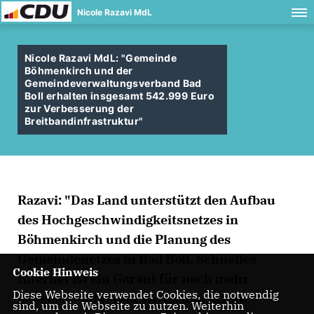
Nicole Razavi MdL
Nicole Razavi MdL: "Gemeinde
Böhmenkirch und der
Gemeindeverwaltungsverband Bad
Boll erhalten insgesamt 542.999 Euro
zur Verbesserung der
Breitbandinfrastruktur"
Razavi: "Das Land unterstützt den Aufbau
des Hochgeschwindigkeitsnetzes in
Böhmenkirch und die Planung des
Gemeindenetzes in Bad Boll. Schnelles
Cookie Hinweis
Internet ist ein Garant für noch mehr
Diese Webseite verwendet Cookies, die notwendig
Lebensqualität und Wirtschaftskraft."
sind, um die Webseite zu nutzen. Weiterhin