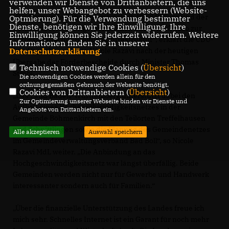
verwenden wir Dienste von Drittanbietern, die uns
helfen, unser Webangebot zu verbessern (Website-
Die Gemeinde Böhmenkirch erhält 485.849 Euro und der
Optmierung). Für die Verwendung bestimmter
Dienste, benötigen wir Ihre Einwilligung. Ihre
Gemeindeverwaltungsverband Bad Boll 57.150 Euro zur
Einwilligung können Sie jederzeit widerrufen. Weitere
Verbesserung der Breitbandinfrastruktur“, erklärt die CDU-
Informationen finden Sie in unserer
Landtagsabgeordnete Nicole Razavi nach der heutigen
Datenschutzerklärung
.
Übergabe der Förderbescheide durch Minister Thomas
Technisch notwendige Cookies (
Übersicht
)
Strobl.
Die notwendigen Cookies werden allein für den
ordnungsgemäßen Gebrauch der Webseite benötigt.
Cookies von Drittanbietern (
Übersicht
)
Das Land Baden-Württemberg unterstützt dabei den
Zur Optimierung unserer Webseite binden wir Dienste und
Aufbau eines Hochgeschwindigkeitsnetzes in der
Angebote von Drittanbietern ein.
Gemeinde Böhmenkirch mit den Teilorten Treffelhausen
und Schnittlingen sowie die Planung des Gemeindenetzes
Alle akzeptieren
Auswahl speichern
im Gemeindeverwaltungsverband Bad Boll“, so Nicole
Razavi MdL weiter. „Die Anbindung an das
Hochgeschwindigkeitsnetz war längst überfällig. Beide
Gemeinden werden nicht nur für Gewerbe und Handwerk
interessanter sondern auch für Familien.“
Über die finanzielle Unterstützung des Landes freue ich
mich sehr. Schnelles Internet ist ein Garant für noch mehr