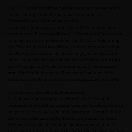
Die CDU-Verkehrspolitikern Razavi erinnert insbesondere
an die Hintergründe für die Nicht-Aufnahme der
Ortsumfahrung Jebenhausen in das
Landesstraßenbauprogramm 2015 – 2019 und den damit
verbundenen Planungsstillstand: "Waren es zu Beginn der
damaligen grün-roten Koalitionszeit die klare Ablehnung
des Projekts durch die örtlichen Grünen, so waren es dann
die SPD-Abgeordneten, die nichts dagegen ausgerichtet
haben. Somit ist klar, wer die politische Verantwortung für
diese Verzögerung bei der Ortsumfahrung Jebenhausen
trägt. Die Schuld der neuen Regierungskoalition in die
Schuhe zu schieben, ist ein Täuschungsmanöver der SPD.“
Nicole Razavi, die selbst im Rahmen der
Koalitionsverhandlungen den Bereich Verkehrspolitik
verhandelt hatte, betont zudem, dass der Koalitionsvertrag
der grün-schwarzen Landesregierung eine Überarbeitung
des Grün-Roten Landesstraßenbauprogramm vor-sieht.
Wir werden nicht alle Fehlentscheidungen auf einmal
korri-gieren können. Aber mein klares Ziel ist, dem Bau und