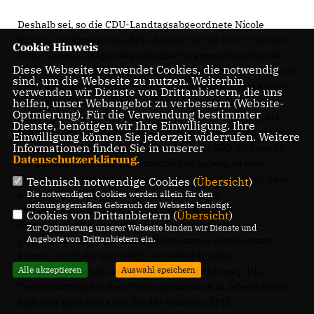
Deshalb sei, so die CDU-Landtagsabgeordnete Nicole
Razavi, der Vorwurf des SPD-Abgeordneten Peter Hofelich,
Cookie Hinweis
Grün-Schwarz trage die politische Verantwortung für die
Diese Webseite verwendet Cookies, die notwendig
Verzögerungen bei der Ortsumfahrung Jebenhausen, schon
sind, um die Webseite zu nutzen. Weiterhin
mehr als verwunderlich – oder auf neudeutsch: Fake News.
verwenden wir Dienste von Drittanbietern, die uns
Im Gegenteil, sie selbst hatte die grün-roten Planungen
helfen, unser Webangebot zu verbessern (Website-
Optmierung). Für die Verwendung bestimmter
immer kritisiert. „Entweder ist der frühere Staatssekretär
Dienste, benötigen wir Ihre Einwilligung. Ihre
sehr vergesslich oder er versucht der Öffentlichkeit einen
Einwilligung können Sie jederzeit widerrufen. Weitere
Informationen finden Sie in unserer
roten Bären aufzubinden. Dass er und die SPD dies gegen
Datenschutzerklärung
.
die Stimmen der CDU mit entschieden haben, ist eine
Tatsache, die sich nicht wegmauscheln lässt. Fakt ist, dass
Technisch notwendige Cookies (
Übersicht
)
sich die SPD und er selbst in der vormaligen
Die notwendigen Cookies werden allein für den
ordnungsgemäßen Gebrauch der Webseite benötigt.
Landesregierung beim Thema Ortsumfahrung
Cookies von Drittanbietern (
Übersicht
)
Jebenhausen weder hier vor Ort, noch in Stuttgart
Zur Optimierung unserer Webseite binden wir Dienste und
Angebote von Drittanbietern ein.
gegenüber dem grünen Koalitionspartner durchsetzen
konnte. Auch die monatlich wiederkehrenden
Alle akzeptieren
Auswahl speichern
Krokodilstränen täuschen darüber nicht hinweg. Die
Verantwortung für den Planungsstillstand in Jebenhausen
liegt hier ganz klar auch bei der örtlichen SPD!"