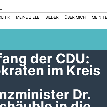
L
LITIK
MEINE ZIELE
BILDER
ÜBER MICH
MEIN T
ang der CDU:
kraten im Kreis
nzminister Dr.
chäuble in die