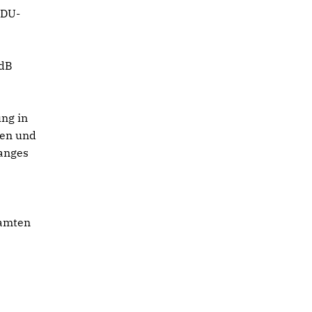
CDU-
MdB
ng in
ren und
hanges
samten