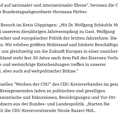
d auf nationaler und internationaler Ebene“, betonen die 
er Bundestagsabgeordnete Hermann Färber.
n Besuch im Kreis Göppingen: „Mit Dr. Wolfgang Schäuble 
i unserem diesjährigen Jahresempfang zu Gast. Wolfgang
tscher und europäischer Politik der letzten Jahrzehnte. Die
n. Wir erleben größten Wohlstand und höchste Beschäftigu
ns gleichzeitig um die Zukunft Europas in einer unsiche
tschland steht fast 30 Jahre nach dem Fall des Eisernen Vor
 und weitsichtige Entscheidungen treffen in unserer
 aber auch auf weltpolitischer Bühne.“
ditionellen “Wochen der CDU“ des CDU-Kreisverbandes im ge
Kreisgemeinden laden zu politischen und geselligen
tammtische und Exkursionen, Besichtigungen und Vor-Ort-
dnern aus der Bundes- und Landespolitik. „Starten Sie
t die CDU-Kreisvorsitzende Nicole Razavi MdL.