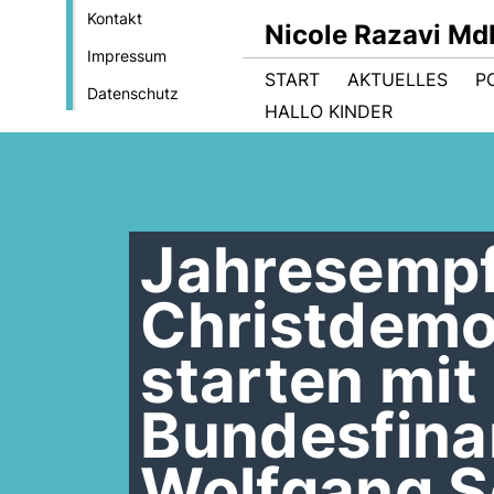
Kontakt
Nicole Razavi Md
Impressum
START
AKTUELLES
PO
Datenschutz
HALLO KINDER
Jahresempf
Christdemo
starten mit
Bundesfina
Wolfgang S