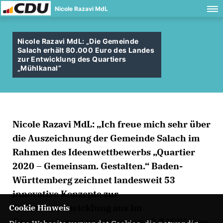
Nicole Razavi MdL
Nicole Razavi MdL: „Die Gemeinde
Salach erhält 80.000 Euro des Landes
zur Entwicklung des Quartiers
Mühlkanal“
Nicole Razavi MdL: „Ich freue mich sehr über
die Auszeichnung der Gemeinde Salach im
Rahmen des Ideenwettbewerbs „Quartier
2020 – Gemeinsam. Gestalten.“ Baden-
Württemberg zeichnet landesweit 53
innovative Konzepte zur
Quartiersentwicklung aus im
Cookie Hinweis
Gesamtvolumen von insgesamt 2,7 Millionen