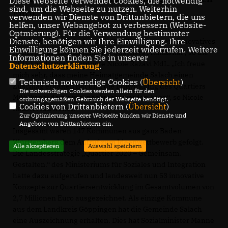
Diese Webseite verwendet Cookies, die notwendig
sind, um die Webseite zu nutzen. Weiterhin
Euro.
verwenden wir Dienste von Drittanbietern, die uns
helfen, unser Webangebot zu verbessern (Website-
Optmierung). Für die Verwendung bestimmter
Dienste, benötigen wir Ihre Einwilligung. Ihre
Die Gemeinde Salach erhält 80.000 Euro für ein innovatives
Einwilligung können Sie jederzeit widerrufen. Weitere
Konzept zur Entwicklung des Quartiers Mühlkanal“, so die
Informationen finden Sie in unserer
CDU-Landtagsabgeordnete Nicole Razavi MdL. „Ich freue
Datenschutzerklärung
.
mich sehr, dass meine Heimatgemeinde Salach einen
Technisch notwendige Cookies (
Übersicht
)
Zuschlag erhalten hat und die Entwicklung des Quartiers
Die notwendigen Cookies werden allein für den
Mühlkanal damit vorangebracht werden kann“, so Nicole
ordnungsgemäßen Gebrauch der Webseite benötigt.
Cookies von Drittanbietern (
Übersicht
)
Razavi MdL weiter.
Zur Optimierung unserer Webseite binden wir Dienste und
Angebote von Drittanbietern ein.
Insgesamt waren 147 Kommunen aus ganz Baden-
Württemberg dem Aufruf zum Ideenwettbewerb gefolgt.
Alle akzeptieren
Auswahl speichern
Die Landesstrategie „Quartier 2020 – Gemeinsam.
Gestalten.“ des Ministeriums für Soziales und Integration
hatte dazu aufgerufen und landesweit nun 53 innovative
Konzepte zur Quartiersentwicklung im Gesamtvolumen von
2,7 Millionen Euro ausgezeichnet. Als einzige Kommune
aus dem Landkreis Göppingen hat die Gemeinde Salach
eine Auszeichnung erhalten. Dies hat Sozialminister Manne