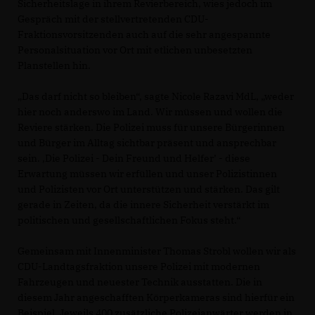
Sicherheitslage in ihrem Revierbereich, wies jedoch im
Gespräch mit der stellvertretenden CDU-
Fraktionsvorsitzenden auch auf die sehr angespannte
Personalsituation vor Ort mit etlichen unbesetzten
Planstellen hin.
Das darf nicht so bleiben“, sagte Nicole Razavi MdL, „weder
hier noch anderswo im Land. Wir müssen und wollen die
Reviere stärken. Die Polizei muss für unsere Bürgerinnen
und Bürger im Alltag sichtbar präsent und ansprechbar
sein. ‚Die Polizei - Dein Freund und Helfer’ - diese
Erwartung müssen wir erfüllen und unser Polizistinnen
und Polizisten vor Ort unterstützen und stärken. Das gilt
gerade in Zeiten, da die innere Sicherheit verstärkt im
politischen und gesellschaftlichen Fokus steht.“
Gemeinsam mit Innenminister Thomas Strobl wollen wir als
CDU-Landtagsfraktion unsere Polizei mit modernen
Fahrzeugen und neuester Technik ausstatten. Die in
diesem Jahr angeschafften Körperkameras sind hierfür ein
Beispiel. Jeweils 400 zusätzliche Polizeianwärter werden in