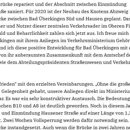
sbrücke repariert und der Abschnitt zwischen Einmündung
ße saniert. Für 2020 ist der Neubau des Knotens Abzweig
cke zwischen Bad Überkingen Süd und Hausen geplant. Da
ner und Nutzer dieser zentralen Verkehrsader im Oberen Fil
ld und Beharrlichkeit zahlen sich jetzt aus. Ich freue mich
rkingen mit ihrem Anliegen im Verkehrsministerium Gehör
d ich diese positive Entwicklung für Bad Überkingen mit 
r von ihr anberaumten Zusammenkunft mit dem Amtschef d
sowie dem Abteilungspräsidenten Straßenwesen und Verkeh
frieden“ mit den erzielten Vereinbarungen. „Ohne die groß
e Gelegenheit gehabt, unsere Anliegen direkt im Ministeri
ar. Es war ein sehr konstruktiver Austausch. Die Bedeutung
chen B10 und A8 ist deutlich geworden. Noch in diesem J
 und Einmündung Hausener Straße auf einer Länge von 1,
. Zwei Wochen Vollsperrung werden dafür notwendig sein.
ke instandgesetzt. Auch wenn die Brücke in zwei Jahren n