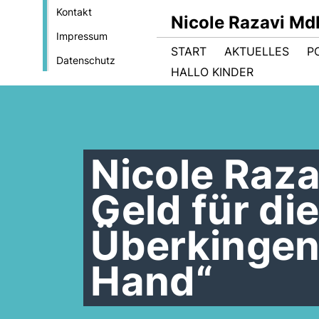
Kontakt
Nicole Razavi Md
Impressum
START
AKTUELLES
PO
Datenschutz
HALLO KINDER
Nicole Raz
Geld für di
Überkingen
Hand“