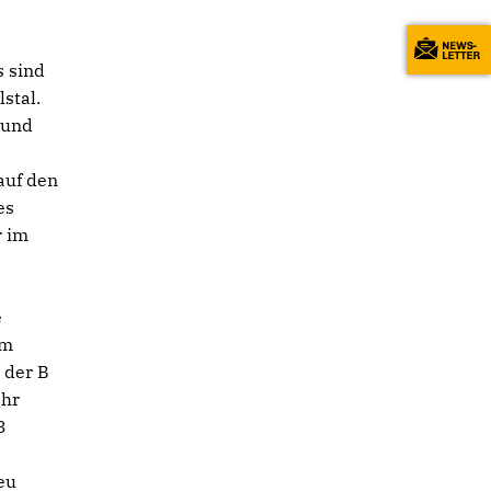
s sind
stal.
 und
auf den
es
r im
e
um
 der B
ahr
3
eu