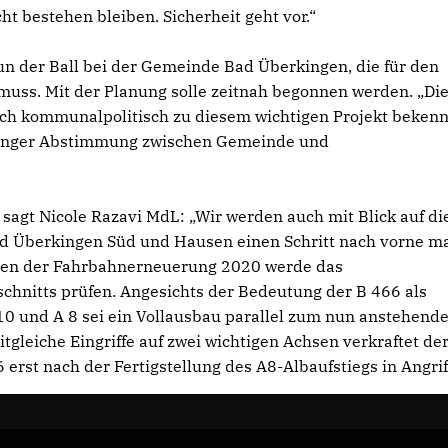
ht bestehen bleiben. Sicherheit geht vor.“
 der Ball bei der Gemeinde Bad Überkingen, die für den
uss. Mit der Planung solle zeitnah begonnen werden. „Di
uch kommunalpolitisch zu diesem wichtigen Projekt bekenn
n enger Abstimmung zwischen Gemeinde und
sagt Nicole Razavi MdL: „Wir werden auch mit Blick auf di
d Überkingen Süd und Hausen einen Schritt nach vorne m
men der Fahrbahnerneuerung 2020 werde das
chnitts prüfen. Angesichts der Bedeutung der B 466 als
0 und A 8 sei ein Vollausbau parallel zum nun anstehend
itgleiche Eingriffe auf zwei wichtigen Achsen verkraftet de
 erst nach der Fertigstellung des A8-Albaufstiegs in Angrif