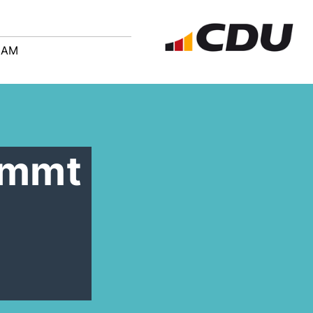
EAM
immt