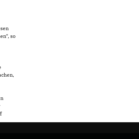
esen
en“, so
e
achen,
en
r
f