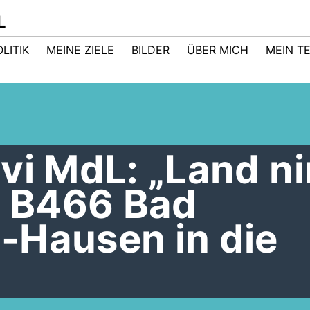
L
LITIK
MEINE ZIELE
BILDER
ÜBER MICH
MEIN T
avi MdL: „Land n
e B466 Bad
-Hausen in die