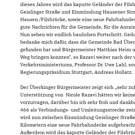
dieses Jahres wird das kaputte Geländer der Fil
Geislinger Straße und Einmündung Hausener Stra
Hausen /Filsbrücke, sowie eine neue Fahrbahnde
gute Nachrichten für die Gemeinde, für die Anrai
Nun sehen wir endlich baulichen Fortschritt. Gedu
bedanke mich dafür, dass die Gemeinde Bad Übe
gefunden hat und Bürgermeister Matthias Heim un
Weg bringen konnten“, so Razavi weiter nach de
Verkehrsministeriums, Professor Dr. Uwe Lahl, 
Regierungspräsidium Stuttgart, Andreas Hollatz.
Der Überkinger Bürgermeister zeigt sich „sehr zu
Unterstützung von Nicole Razavi hätten wir kein
vorzutragen, darüber bin ich sehr froh und dankb
466 als Verbindungs- und Umleitungsstrecke zwis
wird nun zwischen Einmündung Geislinger Straße
Kilometern eine neue Fahrbahndecke aufgebracht
Außerdem wird das kaputte Geländer der Filsbrüc