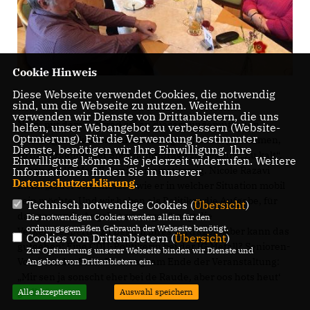
Cookie Hinweis
Diese Webseite verwendet Cookies, die notwendig
sind, um die Webseite zu nutzen. Weiterhin
verwenden wir Dienste von Drittanbietern, die uns
Nein, mit dem Fahrrad sei an diesem ungemütlichen
helfen, unser Webangebot zu verbessern (Website-
Optmierung). Für die Verwendung bestimmter
Frühlingstag keiner in die Geislinger „Krone“ gekommen,
Dienste, benötigen wir Ihre Einwilligung. Ihre
so das Ergebnis der Spontanumfrage zu Beginn. „Zu kalt“,
Einwilligung können Sie jederzeit widerrufen. Weitere
sagen die IG Metall-Senioren einstimmig. Nicole Razavi
Informationen finden Sie in unserer
Datenschutzerklärung
.
nickt: „Jeder entscheidet, wie er in welcher Situation mobil
sein möchte. Und wir haben als Politiker die Aufgabe, für
Technisch notwendige Cookies (
Übersicht
)
das passende Angebot zu sorgen“, sagt die
Die notwendigen Cookies werden allein für den
ordnungsgemäßen Gebrauch der Webseite benötigt.
Verkehrsexpertin zu Beginn ihres Vortrages. Aber kann das
Cookies von Drittanbietern (
Übersicht
)
gutgehen: Eine CDU-Politikerin bei der IG Metall? Senioren-
Zur Optimierung unserer Webseite binden wir Dienste und
Vorsitzender Erich Buck sagt am Ende der Veranstaltung:
Angebote von Drittanbietern ein.
Mir sen ja sonscht eher bei de Raude, aber oos hots heut‘
gfalla.“
Alle akzeptieren
Auswahl speichern