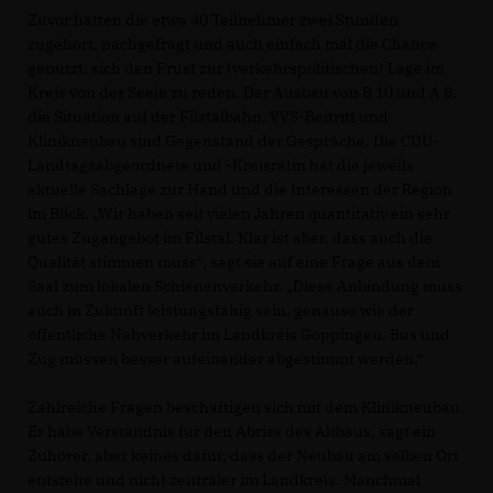
Zuvor hatten die etwa 40 Teilnehmer zwei Stunden
zugehört, nachgefragt und auch einfach mal die Chance
genutzt, sich den Frust zur (verkehrspolitischen) Lage im
Kreis von der Seele zu reden. Der Ausbau von B 10 und A 8,
die Situation auf der Filstalbahn, VVS-Beitritt und
Klinikneubau sind Gegenstand der Gespräche. Die CDU-
Landtagsabgeordnete und -Kreisrätin hat die jeweils
aktuelle Sachlage zur Hand und die Interessen der Region
im Blick. „Wir haben seit vielen Jahren quantitativ ein sehr
gutes Zugangebot im Filstal. Klar ist aber, dass auch die
Qualität stimmen muss“, sagt sie auf eine Frage aus dem
Saal zum lokalen Schienenverkehr. „Diese Anbindung muss
auch in Zukunft leistungsfähig sein, genauso wie der
öffentliche Nahverkehr im Landkreis Göppingen. Bus und
Zug müssen besser aufeinander abgestimmt werden.“
Zahlreiche Fragen beschäftigen sich mit dem Klinikneubau.
Er habe Verständnis für den Abriss des Altbaus, sagt ein
Zuhörer, aber keines dafür, dass der Neubau am selben Ort
entstehe und nicht zentraler im Landkreis. Manchmal