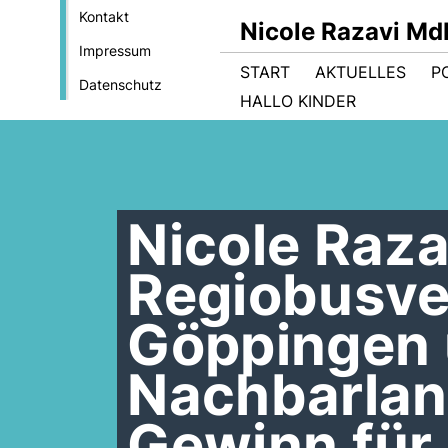
Kontakt
Nicole Razavi Md
Impressum
START
AKTUELLES
PO
Datenschutz
HALLO KINDER
Nicole Raz
Regiobusve
Göppingen
Nachbarland
Gewinn für 