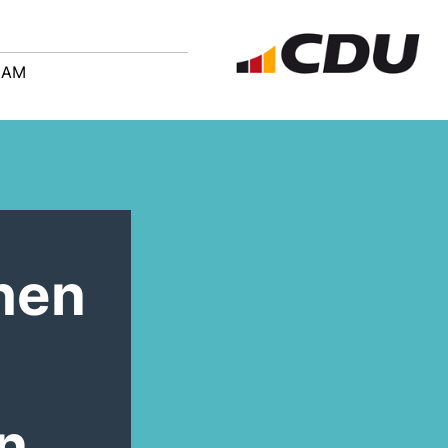
EAM
hen
n