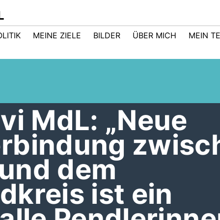
L
LITIK
MEINE ZIELE
BILDER
ÜBER MICH
MEIN T
avi MdL: „Neue
rbindung zwisc
 und dem
kreis ist ein
alle Pendlerinne