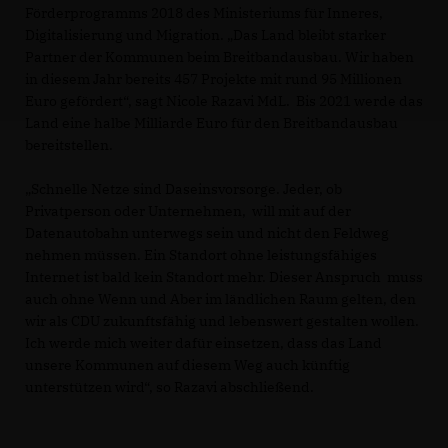
Förderprogramms 2018 des Ministeriums für Inneres,
Digitalisierung und Migration. „Das Land bleibt starker
Partner der Kommunen beim Breitbandausbau. Wir haben
in diesem Jahr bereits 457 Projekte mit rund 95 Millionen
Euro gefördert“, sagt Nicole Razavi MdL. Bis 2021 werde das
Land eine halbe Milliarde Euro für den Breitbandausbau
bereitstellen.
Schnelle Netze sind Daseinsvorsorge. Jeder, ob
Privatperson oder Unternehmen, will mit auf der
Datenautobahn unterwegs sein und nicht den Feldweg
nehmen müssen. Ein Standort ohne leistungsfähiges
Internet ist bald kein Standort mehr. Dieser Anspruch muss
auch ohne Wenn und Aber im ländlichen Raum gelten, den
wir als CDU zukunftsfähig und lebenswert gestalten wollen.
Ich werde mich weiter dafür einsetzen, dass das Land
unsere Kommunen auf diesem Weg auch künftig
unterstützen wird“, so Razavi abschließend.