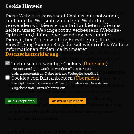
Cookie Hinweis
Die Gemeinde Böhmenkirch erhält rund 61.500,- Euro aus
Diese Webseite verwendet Cookies, die notwendig
dem Breitbandförderprogramm des Landes“, teilt Nicole
sind, um die Webseite zu nutzen. Weiterhin
verwenden wir Dienste von Drittanbietern, die uns
Razavi MdL mit. Wie die CDU-Landtagsabgeordnete
helfen, unser Webangebot zu verbessern (Website-
informierte, bezuschusst das Land die Verlegung von
Optmierung). Für die Verwendung bestimmter
Dienste, benötigen wir Ihre Einwilligung. Ihre
Glasfaserleitungen zwischen Steinenkirch und Trasenberg.
Einwilligung können Sie jederzeit widerrufen. Weitere
Ich freue mich über diese Unterstützung. Im Kreis
Informationen finden Sie in unserer
Göppingen ist bereits viel Aufbauarbeit geleistet worden,
Datenschutzerklärung
.
die Breitbandversorgung ist im Landesvergleich sehr gut.
Technisch notwendige Cookies (
Übersicht
)
Aber wir wollen uns noch weiter verbessern. Schon in
Die notwendigen Cookies werden allein für den
absehbarer Zeit werden wir alle im Zuge der Digitalisierung
ordnungsgemäßen Gebrauch der Webseite benötigt.
Cookies von Drittanbietern (
Übersicht
)
noch viel mehr und noch schneller herunterladen wollen.
Zur Optimierung unserer Webseite binden wir Dienste und
Allein die Mobilität der Zukunft mit selbst fahrenden Autos
Angebote von Drittanbietern ein.
wird den Datenverkehr enorm steigern. Schnelle und
flächendeckende Breitband-Netze sind die Grundlage
Alle akzeptieren
Auswahl speichern
dafür, dass Gesellschaft, Wirtschaft und Infrastruktur die
kommenden Möglichkeiten der Digitalisierung nutzen
können“, so Razavi weiter.
Die Fördermaßnahme ist Teil des Breitband-