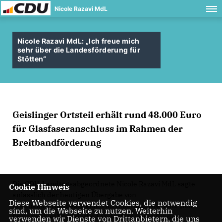
Nicole Razavi MdL
Nicole Razavi MdL: „Ich freue mich
sehr über die Landesförderung für
Stötten“
Geislinger Ortsteil erhält rund 48.000 Euro
für Glasfaseranschluss im Rahmen der
Breitbandförderung
Die CDU-Landtagsabgeordnete Nicole Razavi MdL sagte
Cookie Hinweis
anlässlich der heutigen Übergabe von
Diese Webseite verwendet Cookies, die notwendig
Breitbandförderbescheiden im Innenministerium: „Ich
sind, um die Webseite zu nutzen. Weiterhin
freue mich sehr über die Landesförderung für den
verwenden wir Dienste von Drittanbietern, die uns