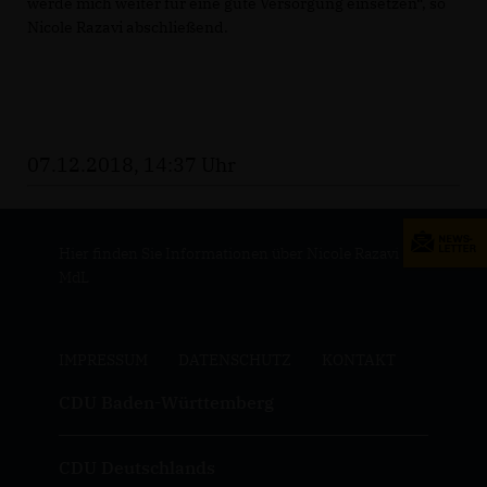
werde mich weiter für eine gute Versorgung einsetzen“, so
Nicole Razavi abschließend.
07.12.2018, 14:37 Uhr
Hier finden Sie Informationen über Nicole Razavi
MdL
IMPRESSUM
DATENSCHUTZ
KONTAKT
CDU Baden-Württemberg
CDU Deutschlands