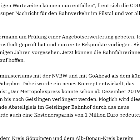
gen Wartezeiten können nun entfallen“, freut sich die CDU
 super Nachricht für den Bahnverkehr im Filstal und vor al
Hermann um Prüfung einer Angebotserweiterung gebeten. I
rnsthaft geprüft hat und nun erste Eckpunkte vorliegen. Bi
inigen Jahren vorgesehen. Jetzt können die Bahnfahrerinn
auf hoffen.
ministeriums mit der NVBW und mit GoAhead als dem kün
 Fahrplan. Dabei wurde ein neues Konzept entwickelt, das
bnis: „Der Metropolexpress könnte schon ab Dezember 201
 bis nach Geislingen verlängert werden. Möglich wird dies
ende Abstellgleis im Geislinger Bahnhof durch das neue
rde auch eine Kostenersparnis von 1 Million Euro bedeuten
 dem Kreis Göppingen und dem Alb-Donau-Kreis bereits