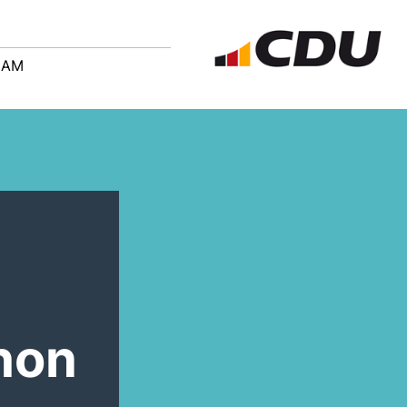
EAM
hon