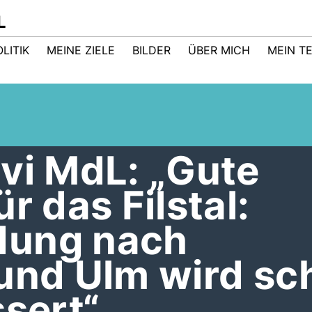
L
LITIK
MEINE ZIELE
BILDER
ÜBER MICH
MEIN T
vi MdL: „Gute
r das Filstal:
dung nach
 und Ulm wird sc
ssert“