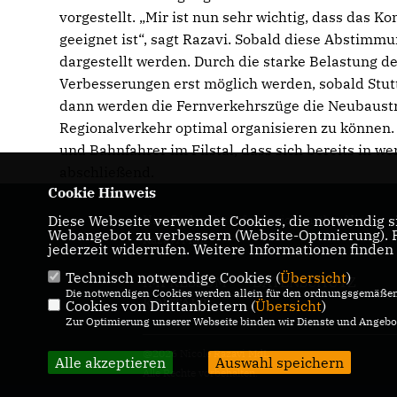
vorgestellt. „Mir ist nun sehr wichtig, dass das 
geeignet ist“, sagt Razavi. Sobald diese Abstim
dargestellt werden. Durch die starke Belastung de
Verbesserungen erst möglich werden, sobald Stut
dann werden die Fernverkehrszüge die Neubaustrec
Regionalverkehr optimal organisieren zu können. 
und Bahnfahrer im Filstal, dass sich bereits in w
abschließend.
Cookie Hinweis
Diese Webseite verwendet Cookies, die notwendig si
Hier finden Sie Informationen über Nicole
Webangebot zu verbessern (Website-Optmierung). Fü
Razavi MdL
jederzeit widerrufen. Weitere Informationen finden
Technisch notwendige Cookies (
Übersicht
)
IMPRESSUM
DATENSCHUTZ
Die notwendigen Cookies werden allein für den ordnungsgemäßen 
KONTAKT
Cookies von Drittanbietern (
Übersicht
)
Zur Optimierung unserer Webseite binden wir Dienste und Angebot
@2026 Nicole Razavi MdL
Alle akzeptieren
Auswahl speichern
Alle Rechte vorbehalten.