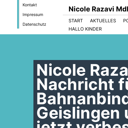
Kontakt
Nicole Razavi Md
Impressum
START
AKTUELLES
PO
Datenschutz
HALLO KINDER
Nicole Raza
Nachricht fü
Bahnanbin
Geislingen
jetzt verbe