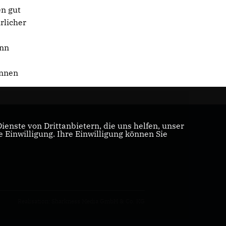
en gut
rlicher
enn
innen
enste von Drittanbietern, die uns helfen, unser
Einwilligung. Ihre Einwilligung können Sie
Realisation: Sharkness Media GmbH & Co. KG