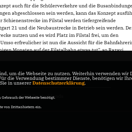
Konzept auch für die Schülerverkehre und die Busanbindung
mungen abgeschlossen sein werden, kann das Konzept ausfüh
r Schienenstrecke im Filstal werden tiefergreifende
tgart 21 und die Neubaustrecke in Betrieb sein werden. D
ke nutzen und es wird Platz im Filstal frei, um den
Umso erfreulicher ist nun die Aussicht für die Bahnfahrer
enigen Monaten auf der Filstalbahn etwas tut“, so Razavi
nd, um die Webseite zu nutzen. Weiterhin verwenden wir Di
r die Verwendung bestimmter Dienste, benötigen wir Ihre 
CDU Baden-Württemberg
 Sie in unserer
Datenschutzerklärung
.
CDU Deutschlands
Gebrauch der Webseite benötigt.
e von Drittanbietern ein.