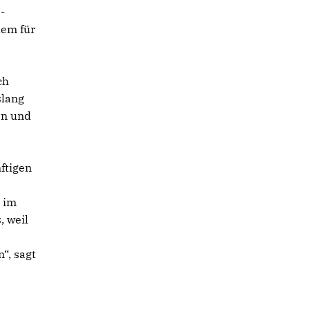
-
lem für
ch
slang
en und
ftigen
9 im
, weil
“, sagt