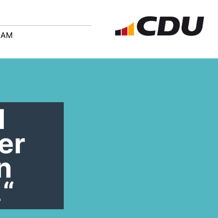
EAM
l
er
n
“