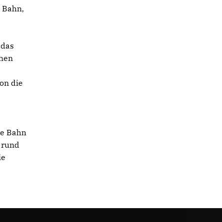
 Bahn,
 das
chen
hon die
ie Bahn
 rund
ie