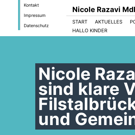
Kontakt
Nicole Razavi Md
Impressum
START
AKTUELLES
PO
Datenschutz
HALLO KINDER
Nicole Raza
sind klare 
Filstalbrü
und Gemein