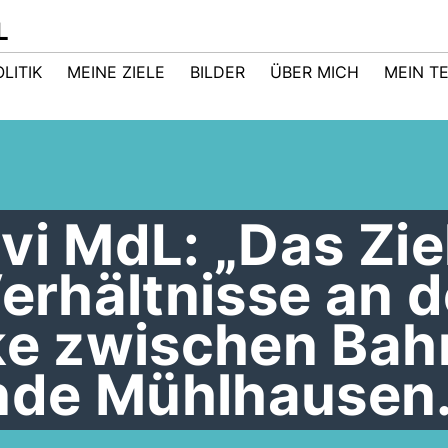
L
LITIK
MEINE ZIELE
BILDER
ÜBER MICH
MEIN T
vi MdL: „Das Zie
Verhältnisse an d
cke zwischen Bah
de Mühlhausen.