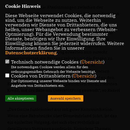
Cookie Hinweis
In den Ärger um die Abstimmungen zwischen der
Gemeinde Mühlhausen und Deutscher Bahn rund um den
Diese Webseite verwendet Cookies, die notwendig
sind, um die Webseite zu nutzen. Weiterhin
Bau der Filstalbrücke hat sich nun die CDU-
verwenden wir Dienste von Drittanbietern, die uns
Landtagsabgeordnete Nicole Razavi MdL eingeschaltet:
helfen, unser Webangebot zu verbessern (Website-
Das Ziel muss sein, klare Verhältnisse zu schaffen. Die
Optmierung). Für die Verwendung bestimmter
Dienste, benötigen wir Ihre Einwilligung. Ihre
Gemeinde Mühlhausen hat seit mehreren Jahren die
Einwilligung können Sie jederzeit widerrufen. Weitere
Großbaustelle vor ihrer Haustür positiv begleitet.
Informationen finden Sie in unserer
Gemeinderat und Verwaltung erwarten nun zurecht
Datenschutzerklärung
.
Projektvertreter, die Präsenz zeigen und die Fragen zu
Technisch notwendige Cookies (
Übersicht
)
Entschädigung und Wegkreuzungsrechten in
Die notwendigen Cookies werden allein für den
nachvollziehbarer Weise mit den örtlichen Vertretern
ordnungsgemäßen Gebrauch der Webseite benötigt.
Cookies von Drittanbietern (
Übersicht
)
abarbeiten. Daher habe ich mich mit einem Brief an den
Zur Optimierung unserer Webseite binden wir Dienste und
Konzernbevollmächtigten der Deutschen Bahn, Thorsten
Angebote von Drittanbietern ein.
Krenz, mit der Bitte um Unterstützung gewandt“, so Razavi
weiter.
Alle akzeptieren
Auswahl speichern
Das Ganze funktioniert nur mit guter Kommunikation.
Wenn eine Bahnbrücke über Gemeindeland führt, ist das
ein einfacher Vorgang, der sich aber rechtlich in
detaillierten Verträgen ausdrückt. Komplexe Themen