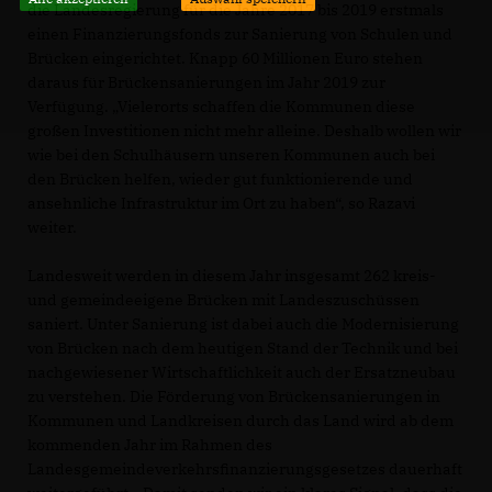
die Landesregierung für die Jahre 2017 bis 2019 erstmals
einen Finanzierungsfonds zur Sanierung von Schulen und
Brücken eingerichtet. Knapp 60 Millionen Euro stehen
daraus für Brückensanierungen im Jahr 2019 zur
Verfügung. „Vielerorts schaffen die Kommunen diese
großen Investitionen nicht mehr alleine. Deshalb wollen wir
wie bei den Schulhäusern unseren Kommunen auch bei
den Brücken helfen, wieder gut funktionierende und
ansehnliche Infrastruktur im Ort zu haben“, so Razavi
weiter.
Landesweit werden in diesem Jahr insgesamt 262 kreis-
und gemeindeeigene Brücken mit Landeszuschüssen
saniert. Unter Sanierung ist dabei auch die Modernisierung
von Brücken nach dem heutigen Stand der Technik und bei
nachgewiesener Wirtschaftlichkeit auch der Ersatzneubau
zu verstehen. Die Förderung von Brückensanierungen in
Kommunen und Landkreisen durch das Land wird ab dem
kommenden Jahr im Rahmen des
Landesgemeindeverkehrsfinanzierungsgesetzes dauerhaft