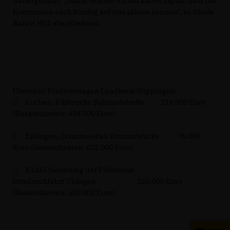
weitergeführt. „Damit senden wir ein klares Signal, dass die
Kommunen auch künftig auf uns zählen können“, so Nicole
Razavi MdL abschließend.
Übersicht Förderzusagen Landkreis Göppingen:

Kuchen, Filsbrücke Bahnhofstraße
219.000 Euro
(Gesamtkosten: 438.000 Euro)

Eislingen, Ersatzneubau Krummbrücke
76.000
Euro (Gesamtkosten: 622.000 Euro)

K1415 Sanierung der Filsbrücke
Ortsdurchfahrt Uhingen
250.000 Euro
(Gesamtkosten: 500.000 Euro)