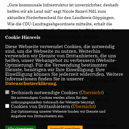
Gute kommunale Infrastruktur ist unverzichtbar, deshalb
helfen wir als Land mit“ sagt Nicole Razavi MdL zum
aktuellen Förderbescheid für den Landkreis Göppingen.
Wie die CDU-Landtagsabgeordnete mitteilte, erhält die
Gemeinde Kuchen für die Sanierung der Filsbrücke in der
Bahnhofstraße 219.000 Euro Zuschuss. Weitere
Cookie Hinweis
Förderempfänger im Brückensanierungsprogramm 2019
Diese Webseite verwendet Cookies, die notwendig
des Verkehrsministeriums sind die Stadt Eislingen für den
sind, um die Webseite zu nutzen. Weiterhin
verwenden wir Dienste von Drittanbietern, die uns
Ersatzneubau der Krummbrücke (76.000 Euro) und der
helfen, unser Webangebot zu verbessern (Website-
Landkreis Göppingen für die Sanierung der Filsbrücke in
Optmierung). Für die Verwendung bestimmter
Uhingen (250.000 Euro). „Insgesamt fließen 545.000 Euro
Dienste, benötigen wir Ihre Einwilligung. Ihre
Einwilligung können Sie jederzeit widerrufen. Weitere
in den Landkreis Göppingen. Ich gratuliere allen
Informationen finden Sie in unserer
Kommunen, die nun aktiv werden können. Wir wollen als
Datenschutzerklärung
.
Land helfen, sanierungsbedürftige kreis- und
Technisch notwendige Cookies (
Übersicht
)
gemeindeeigene Brückenbauwerke früh in Angriff zu
Die notwendigen Cookies werden allein für den
nehmen und Sperrungen zu vermeiden“, sagt die CDU-
ordnungsgemäßen Gebrauch der Webseite benötigt.
Cookies von Drittanbietern (
Übersicht
)
Verkehrsexpertin.
Zur Optimierung unserer Webseite binden wir Dienste und
Angebote von Drittanbietern ein.
Um den Sanierungsstau in Städten, Gemeinden und
Kreisen abzubauen haben die Regierungsfraktionen und
Alle akzeptieren
Auswahl speichern