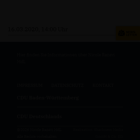
16.03.2020, 14:00 Uhr
Hier finden Sie Informationen über Nicole Razavi
MdL
IMPRESSUM
DATENSCHUTZ
KONTAKT
CDU Baden-Württemberg
CDU Deutschlands
@2026 Nicole Razavi MdL
Realisation: Sharkness Media
Alle Rechte vorbehalten.
GmbH & Co. KG