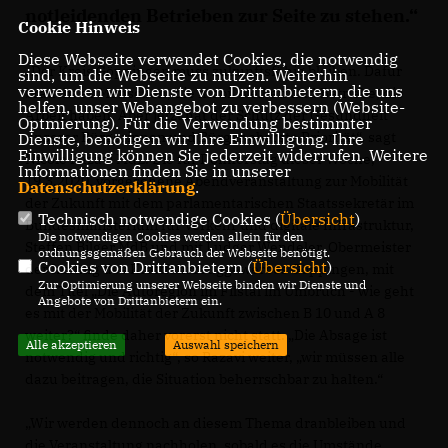
notleidenden Betrieben zur Seite zu stehen.“
Cookie Hinweis
Diese Webseite verwendet Cookies, die notwendig
Der Kreis Göppingen muss zukunftsfähig bleiben. Dafür
sind, um die Webseite zu nutzen. Weiterhin
verwenden wir Dienste von Drittanbietern, die uns
braucht es Menschen, die mobil bleiben und Betriebe, die
helfen, unser Webangebot zu verbessern (Website-
Arbeit haben. Aber jetzt hat der Schutz der Gesundheit
Optmierung). Für die Verwendung bestimmter
unserer Bürgerinnen und Bürger oberste Priorität“, sagt
Dienste, benötigen wir Ihre Einwilligung. Ihre
Einwilligung können Sie jederzeit widerrufen. Weitere
Nicole Razavi MdL. Die für Donnerstag dieser Woche,
Informationen finden Sie in unserer
19.3.2020, vorgesehene Abendveranstaltung zur Mobilität
Datenschutzerklärung
.
der Zukunft mit dem parlamentarischen Staatssekretär im
Technisch notwendige Cookies (
Übersicht
)
Bundesministerium für Verkehr und digitale Infrastruktur,
Die notwendigen Cookies werden allein für den
Steffen Bilger MdB und mit Ludger Wendeler, Obermeister
ordnungsgemäßen Gebrauch der Webseite benötigt.
Cookies von Drittanbietern (
Übersicht
)
der Innung des Kraftfahrzeuggewerbes Göppingen, mit
Zur Optimierung unserer Webseite binden wir Dienste und
dem Titel „Die Autoregion im Filstal im Umbruch - wie geht
Angebote von Drittanbietern ein.
es mit der Mobilität der Zukunft zwischen B 10 und A 8
weiter?“ finde daher vorerst nicht statt. „Die Absage ist
Alle akzeptieren
Auswahl speichern
notwendig und richtig“, so Razavi weiter, „wir müssen alle
dazu beitragen, die Situation beherrschbar zu halten.“
Wir werden dennoch an diesem Thema dranbleiben und
die Veranstaltung nachholen, sobald es die Umstände