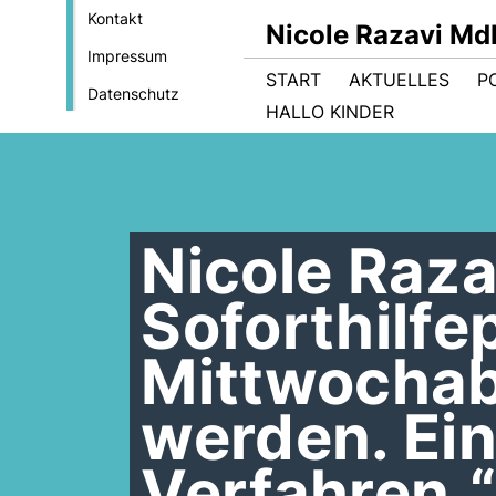
Kontakt
Nicole Razavi Md
Impressum
START
AKTUELLES
PO
Datenschutz
HALLO KINDER
Nicole Raza
Soforthilf
Mittwochab
werden. Ein
Verfahren.