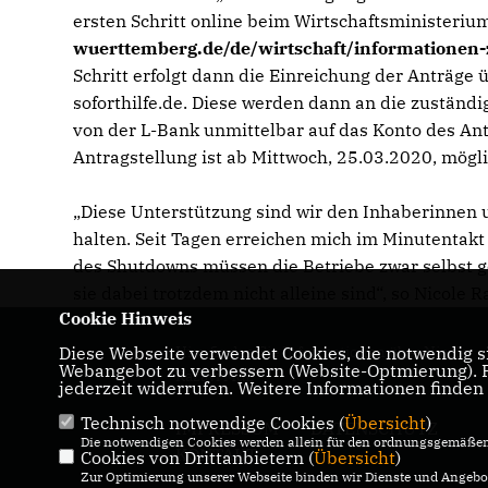
ersten Schritt online beim Wirtschaftsministeri
wuerttemberg.de/de/wirtschaft/informationen
Schritt erfolgt dann die Einreichung der Anträge
soforthilfe.de. Diese werden dann an die zuständ
von der L-Bank unmittelbar auf das Konto des An
Antragstellung ist ab Mittwoch, 25.03.2020, mögli
Diese Unterstützung sind wir den Inhaberinnen 
halten. Seit Tagen erreichen mich im Minutentakt
des Shutdowns müssen die Betriebe zwar selbst g
sie dabei trotzdem nicht alleine sind“, so Nicole 
Cookie Hinweis
Diese Webseite verwendet Cookies, die notwendig si
Hier finden Sie Informationen über Nicole
Webangebot zu verbessern (Website-Optmierung). Fü
Razavi MdL
jederzeit widerrufen. Weitere Informationen finden
Technisch notwendige Cookies (
Übersicht
)
IMPRESSUM
DATENSCHUTZ
Die notwendigen Cookies werden allein für den ordnungsgemäßen 
KONTAKT
Cookies von Drittanbietern (
Übersicht
)
Zur Optimierung unserer Webseite binden wir Dienste und Angebot