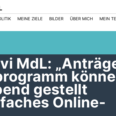
L
LITIK
MEINE ZIELE
BILDER
ÜBER MICH
MEIN T
vi MdL: „Anträg
eprogramm könne
end gestellt
faches Online-
“