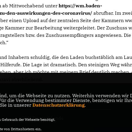
um ab Mittwochabend unter
https://wm.baden-
-zu-den-auswirkungen-des-coronavirus/
abrufbar. Im zwe
 über einen Upload auf der zentralen Seite der Kammern w
ige Kammer zur Bearbeitung weitergeleitet. Der Zuschuss w
tragstellers bzw. des Zuschussempfängers angewiesen. Die
ch.“
und Inhabern schuldig, die den Laden buchstäblich am La
 Hilferufe. Die Lage ist dramatisch. Den steinigen Weg wäh
ehen, aber ich möchte mit meinem Brief deutlich machen,
Razavi abschließend.
nd, um die Webseite zu nutzen. Weiterhin verwenden wir Di
r die Verwendung bestimmter Dienste, benötigen wir Ihre 
CDU Baden-Württemberg
 Sie in unserer
Datenschutzerklärung
.
CDU Deutschlands
Gebrauch der Webseite benötigt.
e von Drittanbietern ein.