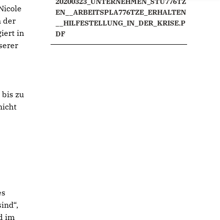
20200323_UNTERNEHMEN_STU776TZ
Nicole
EN__ARBEITSPLA776TZE_ERHALTEN
 der
__HILFESTELLUNG_IN_DER_KRISE.P
iert in
DF
serer
 bis zu
nicht
es
ind“,
d im