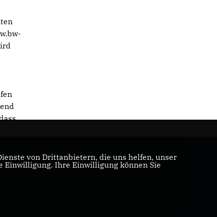
iten
ww.bw-
ird
ufen
rend
 dass
enste von Drittanbietern, die uns helfen, unser
Einwilligung. Ihre Einwilligung können Sie