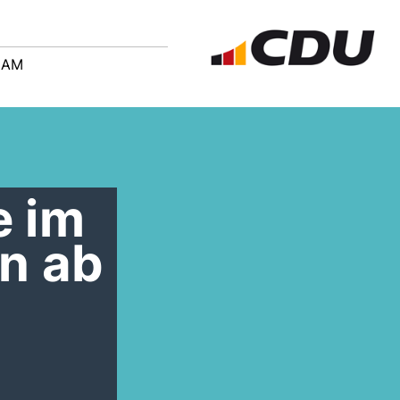
EAM
e im
n ab