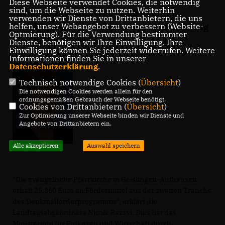
Diese Webseite verwendet Cookies, die notwendig
sind, um die Webseite zu nutzen. Weiterhin
Nicole Razavi MdL freut sich über die
verwenden wir Dienste von Drittanbietern, die uns
helfen, unser Webangebot zu verbessern (Website-
Bewilligung des Antrags zur Instandsetzung
Optmierung). Für die Verwendung bestimmter
des Dachtragwerks.
Dienste, benötigen wir Ihre Einwilligung. Ihre
Einwilligung können Sie jederzeit widerrufen. Weitere
Informationen finden Sie in unserer
Datenschutzerklärung
.
Technisch notwendige Cookies (
Übersicht
)
Die notwendigen Cookies werden allein für den
ordnungsgemäßen Gebrauch der Webseite benötigt.
Cookies von Drittanbietern (
Übersicht
)
Zur Optimierung unserer Webseite binden wir Dienste und
Angebote von Drittanbietern ein.
Alle akzeptieren
Auswahl speichern
"Die evangelische Pfarrkirche in Geislingen-Aufhausen
erhält 25.360 Euro an Fördermittel aus der zweiten Tranche
des Denkmalförderprogramms", erklärt die
Landtagsabgeordnete Nicole Razavi. Dies hat das
Ministerium für Finanzen und Wirtschaft durch