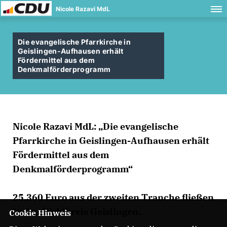
Nicole Razavi MdL
Die evangelische Pfarrkirche in
Geislingen-Aufhausen erhält
Fördermittel aus dem
Denkmalförderprogramm
Nicole Razavi MdL: „Die evangelische
Pfarrkirche in Geislingen-Aufhausen erhält
Fördermittel aus dem
Denkmalförderprogramm“
25.360 Euro aus der zweiten Tranche fließen
in den Wahlkreis Geislingen.
Cookie Hinweis