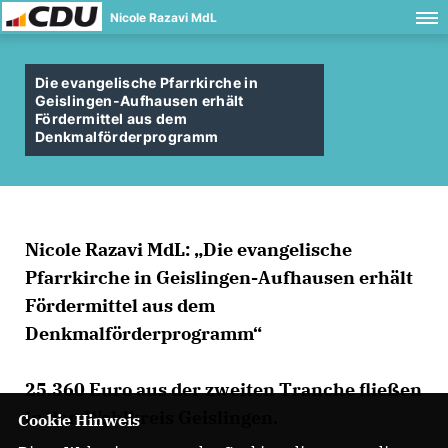
Nicole Razavi MdL
Die evangelische Pfarrkirche in
Geislingen-Aufhausen erhält
Fördermittel aus dem
Denkmalförderprogramm
Nicole Razavi MdL: „Die evangelische
Pfarrkirche in Geislingen-Aufhausen erhält
Fördermittel aus dem
Denkmalförderprogramm“
25.360 Euro aus der zweiten Tranche fließen
in den Wahlkreis Geislingen.
Cookie Hinweis