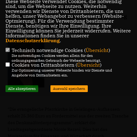
Diese Webseite verwendet Cookies, die notwendig
sind, um die Webseite zu nutzen. Weiterhin
Nicole Razavi MdL freut sich über die
verwenden wir Dienste von Drittanbietern, die uns
helfen, unser Webangebot zu verbessern (Website-
Bewilligung des Antrags zur Instandsetzung
Optmierung). Für die Verwendung bestimmter
des Dachtragwerks.
Dienste, benötigen wir Ihre Einwilligung. Ihre
Einwilligung können Sie jederzeit widerrufen. Weitere
Informationen finden Sie in unserer
Datenschutzerklärung
.
Technisch notwendige Cookies (
Übersicht
)
Die notwendigen Cookies werden allein für den
ordnungsgemäßen Gebrauch der Webseite benötigt.
Cookies von Drittanbietern (
Übersicht
)
Zur Optimierung unserer Webseite binden wir Dienste und
Angebote von Drittanbietern ein.
Alle akzeptieren
Auswahl speichern
"Die evangelische Pfarrkirche in Geislingen-Aufhausen
erhält 25.360 Euro an Fördermittel aus der zweiten Tranche
des Denkmalförderprogramms", erklärt die
Landtagsabgeordnete Nicole Razavi. Dies hat das
Ministerium für Finanzen und Wirtschaft durch