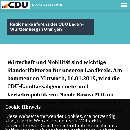
Nicole Razavi MdL
Regionalkonferenz der CDU Baden-
Württemberg in Uhingen
Wirtschaft und Mobilität sind wichtige
Standortfaktoren für unseren Landkreis. Am
kommenden Mittwoch, 16.01.2019, wird die
CDU-Landtagsabgeordnete und
Verkehrspolitikerin Nicole Razavi MdL im
Uhinger Uditorium mit den Ministern Strobl
Cookie Hinweis
und Hoffmeister-Kraut über „Wirtschaft und
Diese Webseite verwendet Cookies, die notwendig
Mobilität“ diskutieren.
sind, um die Webseite zu nutzen. Weiterhin
verwenden wir Dienste von Drittanbietern, die uns
helfen, unser Webangebot zu verbessern (Website-