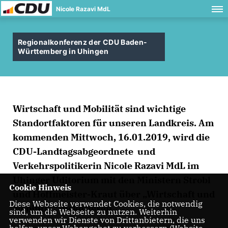
Nicole Razavi MdL
Regionalkonferenz der CDU Baden-
Württemberg in Uhingen
Wirtschaft und Mobilität sind wichtige
Standortfaktoren für unseren Landkreis. Am
kommenden Mittwoch, 16.01.2019, wird die
CDU-Landtagsabgeordnete und
Verkehrspolitikerin Nicole Razavi MdL im
Uhinger Uditorium mit den Ministern Strobl
Cookie Hinweis
und Hoffmeister-Kraut über „Wirtschaft und
Diese Webseite verwendet Cookies, die notwendig
Mobilität“ diskutieren.
sind, um die Webseite zu nutzen. Weiterhin
verwenden wir Dienste von Drittanbietern, die uns
helfen, unser Webangebot zu verbessern (Website-